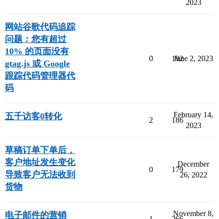
2023
网站谷歌代码追踪
问题：您有超过
10% 的页面没有
0
192
June 2, 2023
gtag.js 或 Google
跟踪代码管理器代
码
February 14,
五千访客0转化
2
186
2023
草稿订单下单后，
客户地址发生变化
December
0
179
导致客户无法收到
26, 2022
货物
November 8,
电子邮件的营销
1
266