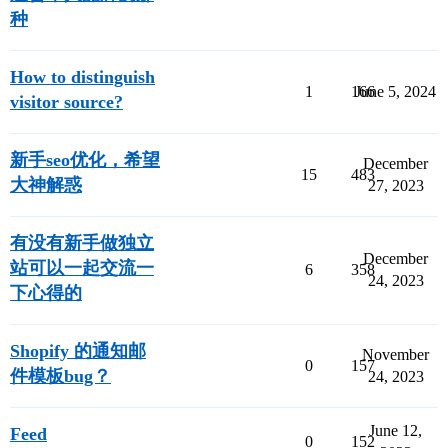
种
How to distinguish
1
166
June 5, 2024
visitor source?
新手seo优化，希望
December
15
483
大神解惑
27, 2023
有没有新手做独立
December
站可以一起交流一
6
358
24, 2023
下心得的
Shopify 的通知邮
November
0
157
件模板bug？
24, 2023
June 12,
Feed
0
152