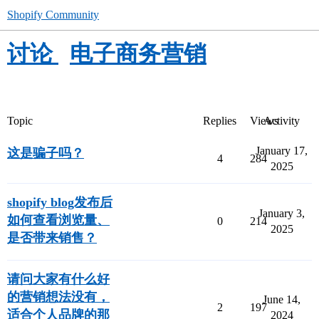
Shopify Community
讨论
电子商务营销
Topic
Replies
Views
Activity
January 17,
这是骗子吗？
4
284
2025
shopify blog发布后
January 3,
如何查看浏览量、
0
214
2025
是否带来销售？
请问大家有什么好
的营销想法没有，
June 14,
2
197
适合个人品牌的那
2024