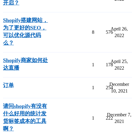
开启？
Shopify搭建网站，
为了更好的SEO，
April 26,
8
576
可以优化源代码
2022
么？
Shopify商家如何处
April 25,
1
178
达直播
2022
December
订单
1
254
10, 2021
请问shopify有没有
什么好用的统计发
December 7,
1
222
货标签成本的工具
2021
啊？