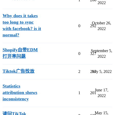
2022
Why does it takes
too long to sync
October 26,
0
292
with facebook? is it
2022
normal?
Shopify自带EDM
September 5,
0
327
打开率问题
2022
Tiktok广告投放
2
297
July 5, 2022
Statistics
June 17,
attribution shows
1
201
2022
inconsistency
May 15,
请问TikTok