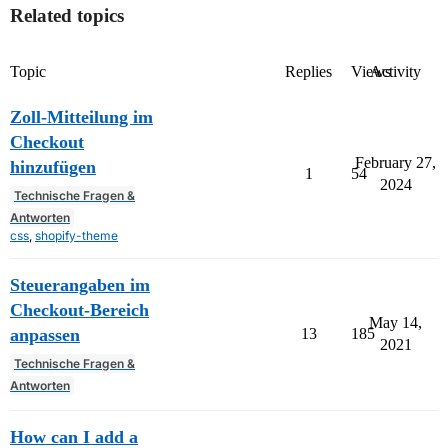
Related topics
Topic
Replies
Views
Activity
Zoll-Mitteilung im
Checkout
February 27,
hinzufügen
1
54
2024
Technische Fragen &
Antworten
css
,
shopify-theme
Steuerangaben im
Checkout-Bereich
May 14,
anpassen
13
185
2021
Technische Fragen &
Antworten
How can I add a