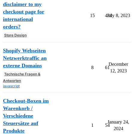
disclaimer to my
checkout page for
15
431
July 8, 2023
international
orders?
Store Design
Shopify Webseiten
Netzwerktraffic an
December
externe Domains
8
61
12, 2023
Technische Fragen &
Antworten
javascript
Checkout-Boxen im
Warenkorb /
Verschiedene
January 24,
Steuersätze auf
1
54
2024
Produkte