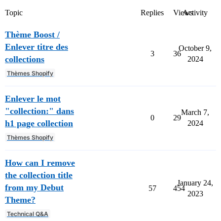
Topic
Replies
Views
Activity
Thème Boost /
Enlever titre des
October 9,
3
36
collections
2024
Thèmes Shopify
Enlever le mot
"collection:" dans
March 7,
0
29
h1 page collection
2024
Thèmes Shopify
How can I remove
the collection title
January 24,
from my Debut
57
454
2023
Theme?
Technical Q&A