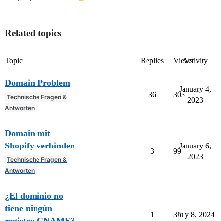
Related topics
Topic
Replies
Views
Activity
Domain Problem
January 4,
36
303
Technische Fragen &
2023
Antworten
Domain mit
Shopify verbinden
January 6,
3
99
2023
Technische Fragen &
Antworten
¿El dominio no
tiene ningún
1
35
July 8, 2024
registro CNAME?