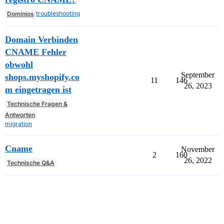
troubleshooting
Dominios
Domain Verbinden
CNAME Fehler
obwohl
September
shops.myshopify.co
11
146
26, 2023
m eingetragen ist
Technische Fragen &
Antworten
migration
Cname
November
2
160
26, 2022
Technische Q&A