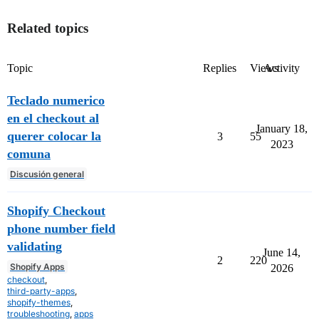
Related topics
Topic
Replies
Views
Activity
Teclado numerico
en el checkout al
January 18,
querer colocar la
3
55
2023
comuna
Discusión general
Shopify Checkout
phone number field
validating
June 14,
2
220
Shopify Apps
2026
checkout
,
third-party-apps
,
shopify-themes
,
troubleshooting
,
apps