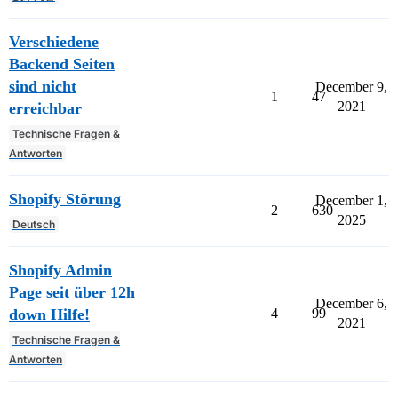
Verschiedene
Backend Seiten
sind nicht
December 9,
1
47
2021
erreichbar
Technische Fragen &
Antworten
Shopify Störung
December 1,
2
630
2025
Deutsch
Shopify Admin
Page seit über 12h
December 6,
down Hilfe!
4
99
2021
Technische Fragen &
Antworten