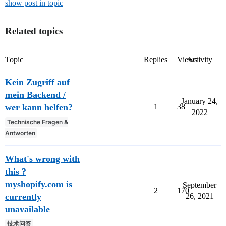
show post in topic
Related topics
Topic
Replies
Views
Activity
Kein Zugriff auf
mein Backend /
January 24,
wer kann helfen?
1
38
2022
Technische Fragen &
Antworten
What's wrong with
this ?
myshopify.com is
September
2
170
currently
26, 2021
unavailable
技术问答