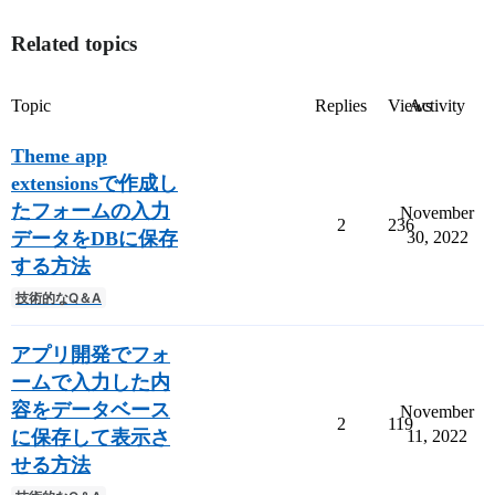
Related topics
Topic
Replies
Views
Activity
Theme app
extensionsで作成し
たフォームの入力
November
2
236
データをDBに保存
30, 2022
する方法
技術的なQ＆A
アプリ開発でフォ
ームで入力した内
容をデータベース
November
2
119
に保存して表示さ
11, 2022
せる方法