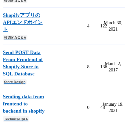
技術的なQ＆A
Shopifyアプリの
APIエンドポイン
March 30,
4
122
ト
2021
技術的なQ＆A
Send POST Data
From Frontend of
March 2,
Shopify Store to
8
136
2017
SQL Database
Store Design
Sending data from
frontend to
January 19,
0
48
backend in shopify
2021
Technical Q&A