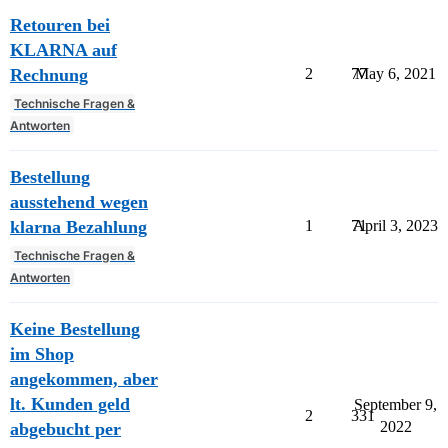
Retouren bei
KLARNA auf
Rechnung
2
77
May 6, 2021
Technische Fragen &
Antworten
Bestellung
ausstehend wegen
klarna Bezahlung
1
71
April 3, 2023
Technische Fragen &
Antworten
Keine Bestellung
im Shop
angekommen, aber
lt. Kunden geld
September 9,
2
331
2022
abgebucht per