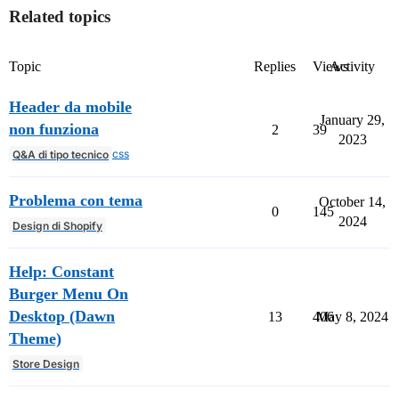
Related topics
Topic
Replies
Views
Activity
Header da mobile
January 29,
non funziona
2
39
2023
css
Q&A di tipo tecnico
Problema con tema
October 14,
0
145
2024
Design di Shopify
Help: Constant
Burger Menu On
Desktop (Dawn
13
406
May 8, 2024
Theme)
Store Design