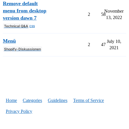
Remove default
menu from desktop
November
2
58
version dawn 7
13, 2022
css
Technical Q&A
Menü
July 10,
2
47
2021
Shopify-Diskussionen
Home
Categories
Guidelines
Terms of Service
Privacy Policy
Powered by
Discourse
, best viewed with JavaScript enabled