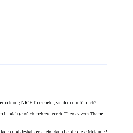
ehlermeldung NICHT erscheint, sondern nur für dich?
em handelt (einfach mehrere verch. Themes vom Theme
 laden und deshalb erscheint dann bei dir diese Meldung?