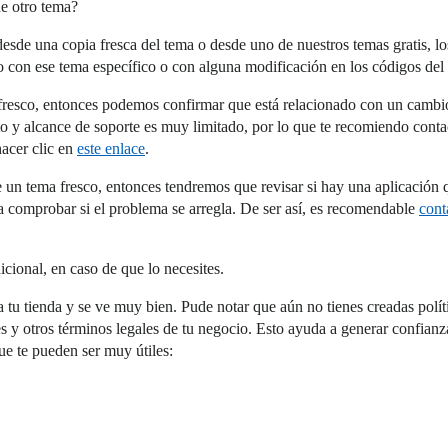
de otro tema?
sde una copia fresca del tema o desde uno de nuestros temas gratis, los
do con ese tema específico o con alguna modificación en los códigos del
 fresco, entonces podemos confirmar que está relacionado con un cambio
 y alcance de soporte es muy limitado, por lo que te recomiendo contact
hacer clic en
este enlace
.
sde un tema fresco, entonces tendremos que revisar si hay una aplicació
ara comprobar si el problema se arregla. De ser así, es recomendable
cont
cional, en caso de que lo necesites.
tu tienda y se ve muy bien. Pude notar que aún no tienes creadas polític
s y otros términos legales de tu negocio. Esto ayuda a generar confian
ue te pueden ser muy útiles: