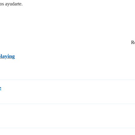
os ayudarte.
Re
laying
e