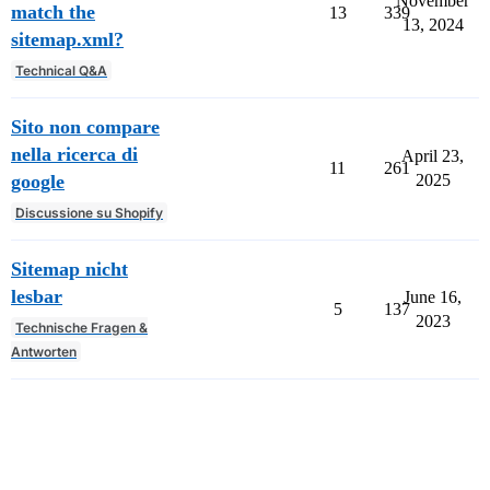
November
match the
13
339
13, 2024
sitemap.xml?
Technical Q&A
Sito non compare
nella ricerca di
April 23,
11
261
google
2025
Discussione su Shopify
Sitemap nicht
lesbar
June 16,
5
137
2023
Technische Fragen &
Antworten