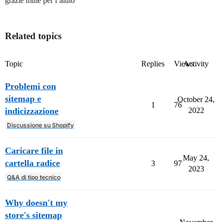
grazie mille per l’aiuto
Related topics
Topic
Replies
Views
Activity
Problemi con
sitemap e
October 24,
1
76
indicizzazione
2022
Discussione su Shopify
Caricare file in
May 24,
cartella radice
3
97
2023
Q&A di tipo tecnico
Why doesn't my
store's sitemap