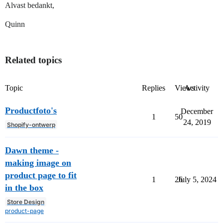
Alvast bedankt,
Quinn
Related topics
Topic
Replies
Views
Activity
Productfoto's
December
1
50
24, 2019
Shopify-ontwerp
Dawn theme -
making image on
product page to fit
1
26
July 5, 2024
in the box
Store Design
product-page