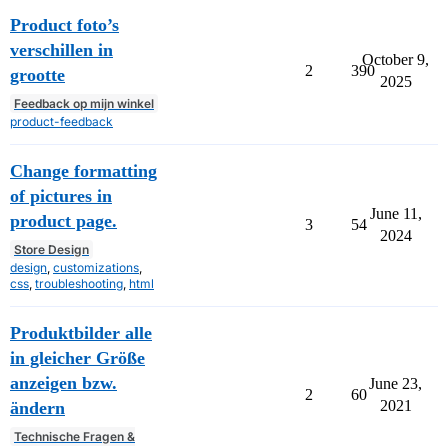
Product foto’s
verschillen in
October 9,
2
390
grootte
2025
Feedback op mijn winkel
product-feedback
Change formatting
of pictures in
June 11,
product page.
3
54
2024
Store Design
design
,
customizations
,
css
,
troubleshooting
,
html
Produktbilder alle
in gleicher Größe
anzeigen bzw.
June 23,
2
60
2021
ändern
Technische Fragen &