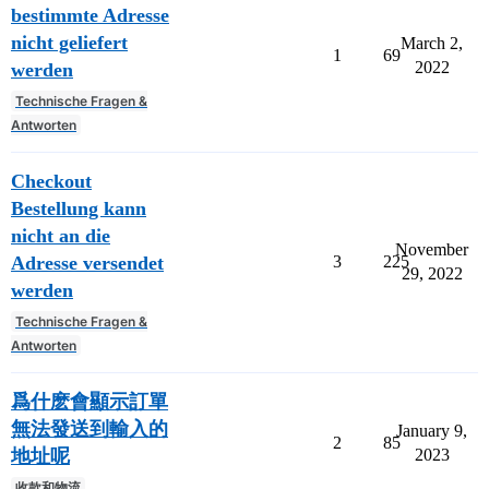
bestimmte Adresse
nicht geliefert
March 2,
1
69
2022
werden
Technische Fragen &
Antworten
Checkout
Bestellung kann
nicht an die
November
Adresse versendet
3
225
29, 2022
werden
Technische Fragen &
Antworten
爲什麽會顯示訂單
無法發送到輸入的
January 9,
2
85
地址呢
2023
收款和物流