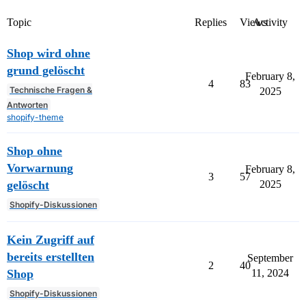
Topic
Replies
Views
Activity
Shop wird ohne
grund gelöscht
February 8,
4
83
Technische Fragen &
2025
Antworten
shopify-theme
Shop ohne
Vorwarnung
February 8,
3
57
gelöscht
2025
Shopify-Diskussionen
Kein Zugriff auf
bereits erstellten
September
2
40
Shop
11, 2024
Shopify-Diskussionen