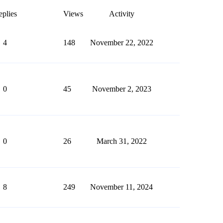
plies
Views
Activity
4
148
November 22, 2022
0
45
November 2, 2023
0
26
March 31, 2022
8
249
November 11, 2024