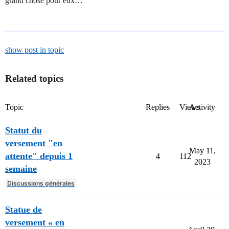
grand chose pour eux…
show post in topic
Related topics
Topic
Replies
Views
Activity
Statut du
versement "en
May 11,
attente" depuis 1
4
112
2023
semaine
Discussions générales
Statue de
versement « en