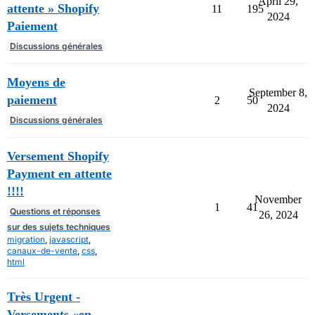
April 29,
attente » Shopify
11
195
2024
Paiement
Discussions générales
Moyens de
September 8,
paiement
2
50
2024
Discussions générales
Versement Shopify
Payment en attente
!!!!
November
1
41
Questions et réponses
26, 2024
sur des sujets techniques
migration
,
javascript
,
canaux-de-vente
,
css
,
html
Très Urgent -
Versements «en