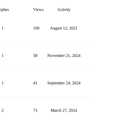
plies
Views
Activity
1
109
August 12, 2021
1
58
November 21, 2024
1
41
September 24, 2024
2
73
March 27, 2024