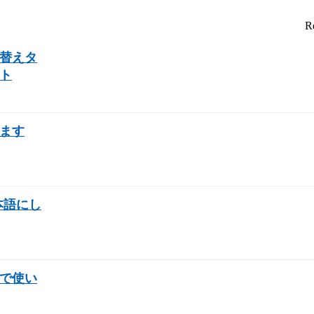
Re
替えタ
ト
ます
本語にし
で使い