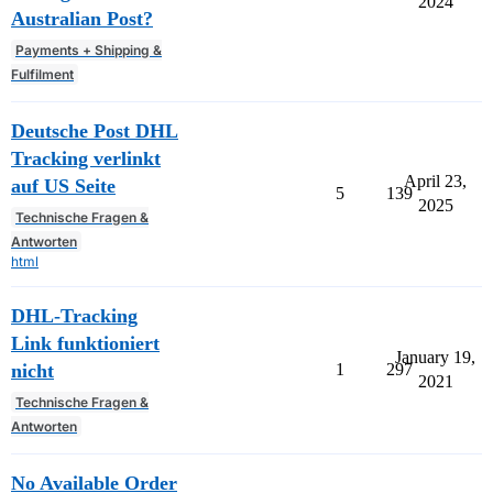
2024
Australian Post?
Payments + Shipping &
Fulfilment
Deutsche Post DHL
Tracking verlinkt
April 23,
auf US Seite
5
139
2025
Technische Fragen &
Antworten
html
DHL-Tracking
Link funktioniert
January 19,
nicht
1
297
2021
Technische Fragen &
Antworten
No Available Order