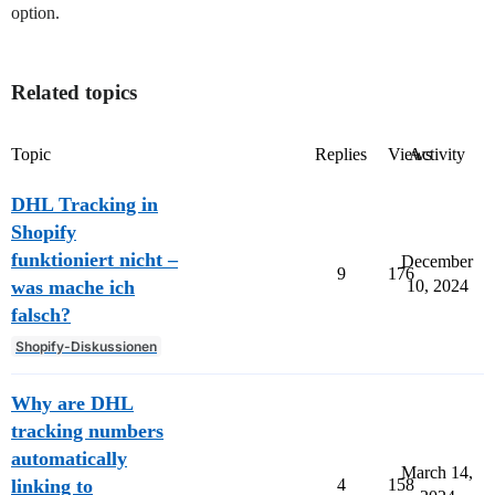
option.
Related topics
Topic
Replies
Views
Activity
DHL Tracking in
Shopify
funktioniert nicht –
December
9
176
was mache ich
10, 2024
falsch?
Shopify-Diskussionen
Why are DHL
tracking numbers
automatically
March 14,
linking to
4
158