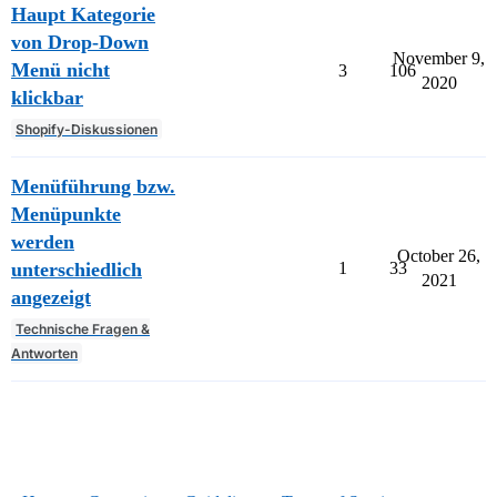
Haupt Kategorie
von Drop-Down
November 9,
Menü nicht
3
106
2020
klickbar
Shopify-Diskussionen
Menüführung bzw.
Menüpunkte
werden
October 26,
unterschiedlich
1
33
2021
angezeigt
Technische Fragen &
Antworten