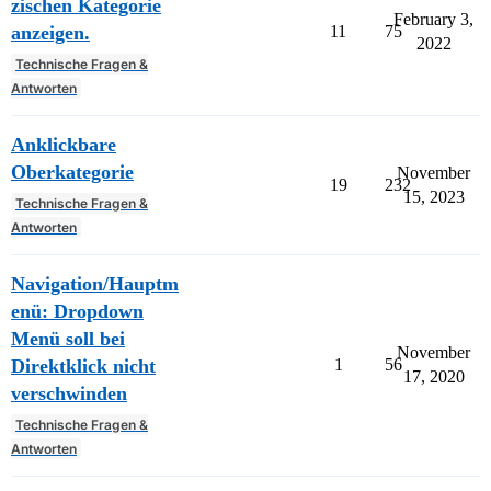
zischen Kategorie
February 3,
anzeigen.
11
75
2022
Technische Fragen &
Antworten
Anklickbare
Oberkategorie
November
19
232
15, 2023
Technische Fragen &
Antworten
Navigation/Hauptm
enü: Dropdown
Menü soll bei
November
Direktklick nicht
1
56
17, 2020
verschwinden
Technische Fragen &
Antworten