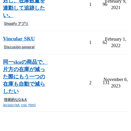
対し、在庫数量を
February 9,
1
96
連動して追跡した
2021
い。
Shopify アプリ
Vincular SKU
February 1,
1
62
2022
Discusión general
同一skuの商品で、
片方の在庫が減っ
た際にもう一つの
November 6,
2
131
在庫も自動で減ら
2023
したい
技術的なQ＆A
javascript
,
css
,
html