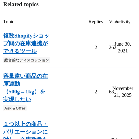
Related topics
Topic
Replies
Views
Activity
複数Shopifyショッ
プ間の在庫連携が
June 30,
2
262
できるツール
2021
総合的なディスカッション
容量違い商品の在
庫連動
November
（500g→1kg）を
2
68
21, 2025
実現したい
Ask & Offer
１つ以上の商品・
バリエーションに