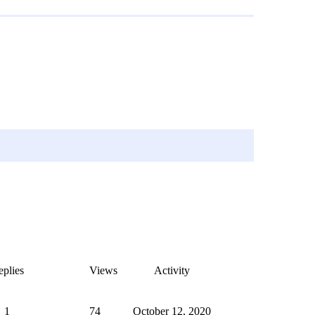
plies
Views
Activity
1
74
October 12, 2020