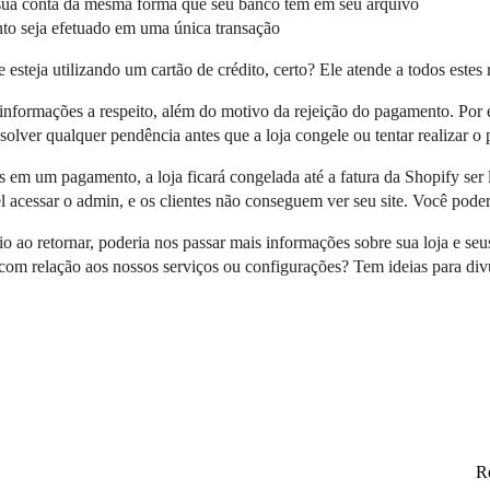
 sua conta da mesma forma que seu banco tem em seu arquivo
nto seja efetuado em uma única transação
steja utilizando um cartão de crédito, certo? Ele atende a todos estes 
 informações a respeito, além do motivo da rejeição do pagamento. Por
solver qualquer pendência antes que a loja congele ou tentar realizar o
 em um pagamento, a loja ficará congelada até a fatura da Shopify ser 
l acessar o admin, e os clientes não conseguem ver seu site. Você pode
o ao retornar, poderia nos passar mais informações sobre sua loja e s
om relação aos nossos serviços ou configurações? Tem ideias para divul
Re